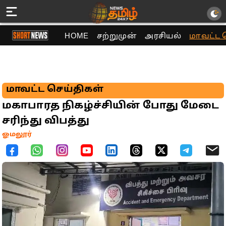
HOME
சற்றுமுன்
அரசியல்
மாவட்ட 
மாவட்ட செய்திகள்
மகாபாரத நிகழ்ச்சியின் போது மேடை
சரிந்து விபத்து
ஓமலூர்