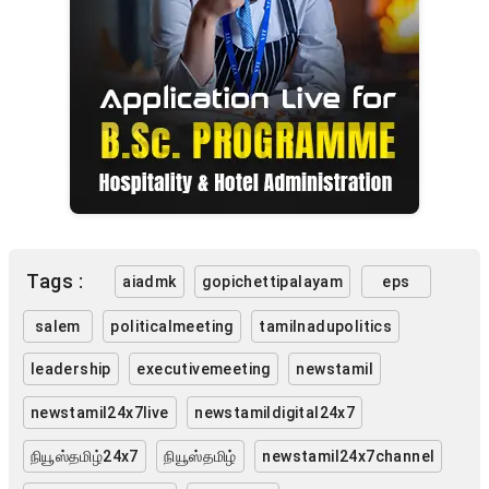
Tags :
aiadmk
gopichettipalayam
eps
salem
politicalmeeting
tamilnadupolitics
leadership
executivemeeting
newstamil
newstamil24x7live
newstamildigital24x7
நியூஸ்தமிழ்24x7
நியூஸ்தமிழ்
newstamil24x7channel