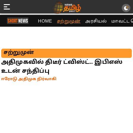
HOME
சற்றுமுன்
அரசியல்
மாவட்ட 
சற்றுமுன்
அதிமுகவில் திடீர் ட்விஸ்ட்.. இபிஎஸ்
உடன் சந்திப்பு
ஈரோடு அதிமுக நிர்வாகி