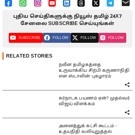
புதிய செய்திகளுக்கு நியூஸ் தமிழ் 24X7
சேனலை SUBSCRIBE செய்யுங்கள்
SUBSCRIBE
FOLLOW
FOLLOW
FOLLOW
RELATED STORIES
நவீன தமிழகத்தை
உருவாக்கிய சிற்பி கருணாநிதி
என ஸ்டாலின் புகழாரம்
கர்நாடக பயணம் ஏன்? முதல்வர்
விஜய் விளக்கம்
அனைத்துக் கட்சி கூட்டம் -
உதயநிதி வலியுறுத்தல்