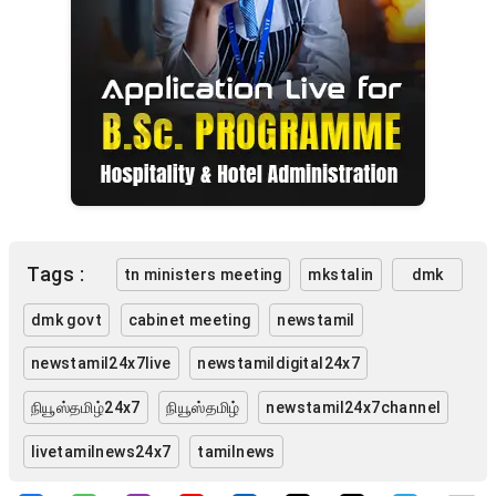
Tags :
tn ministers meeting
mkstalin
dmk
dmk govt
cabinet meeting
newstamil
newstamil24x7live
newstamildigital24x7
நியூஸ்தமிழ்24x7
நியூஸ்தமிழ்
newstamil24x7channel
livetamilnews24x7
tamilnews