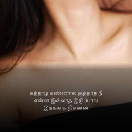
கத்தாழ கண்ணால குத்தாத நீ
என்ன இல்லாத இடுப்பால
இடிக்காத நீ என்ன