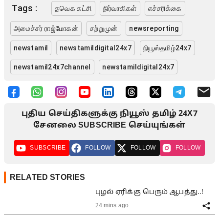
Tags :
தவெக கட்சி
நிர்வாகிகள்
எச்சரிக்கை
அமைச்சர் ராஜ்மோகன்
சற்றுமுன்
newsreporting
newstamil
newstamildigital24x7
நியூஸ்தமிழ்24x7
newstamil24x7channel
newstamildigital24x7
புதிய செய்திகளுக்கு நியூஸ் தமிழ் 24X7
சேனலை SUBSCRIBE செய்யுங்கள்
SUBSCRIBE
FOLLOW
FOLLOW
FOLLOW
RELATED STORIES
புழல் ஏரிக்கு பெரும் ஆபத்து..!
24 mins ago