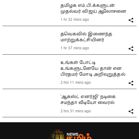
தமிழக எம்.பி.க்களுடன்
முதல்வர் விஜய் ஆலோசனை
1 hr 32 mins ago
தவெகவில் இணைந்த
மாற்றுக்கட்சியினர்
1 hr 37 mins ago
உங்கள் போட்டி
உங்களுடனேயே தான் என
பிரதமர் மோடி அறிவுறுத்தல்
2 hrs 11 mins ago
‘ஆகஸ்ட் எனர்ஜி’ நடிகை
சமந்தா வீடியோ வைரல்
2 hrs 31 mins ago