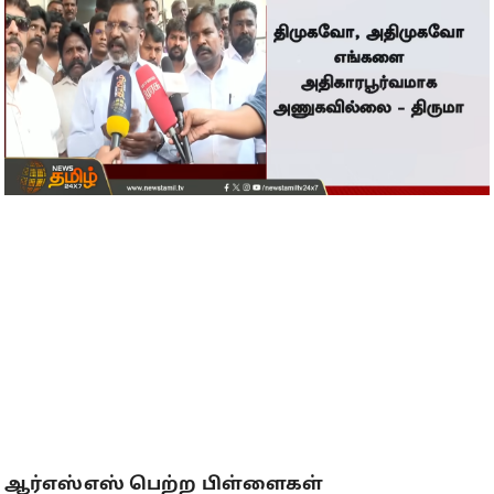
ஆர்எஸ்எஸ் பெற்ற பிள்ளைகள்