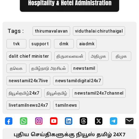
Tags :
thirumavalavan
viduthalai chiruthaigal
tvk
support
dmk
aiadmk
dalit chief minister
திருமாவளவன்
அதிமுக
திமுக
தவெக
தமிழ்நாடு அரசியல்
newstamil
newstamil24x7live
newstamildigital24x7
நியூஸ்தமிழ்24x7
நியூஸ்தமிழ்
newstamil24x7channel
livetamilnews24x7
tamilnews
புதிய செய்திகளுக்கு நியூஸ் தமிழ் 24X7