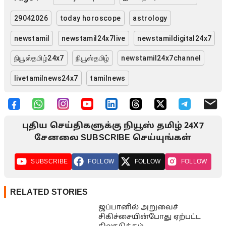
29042026
today horoscope
astrology
newstamil
newstamil24x7live
newstamildigital24x7
நியூஸ்தமிழ்24x7
நியூஸ்தமிழ்
newstamil24x7channel
livetamilnews24x7
tamilnews
புதிய செய்திகளுக்கு நியூஸ் தமிழ் 24X7
சேனலை SUBSCRIBE செய்யுங்கள்
SUBSCRIBE
FOLLOW
FOLLOW
FOLLOW
RELATED STORIES
ஜப்பானில் அறுவைச்
சிகிச்சையின்போது ஏற்பட்ட