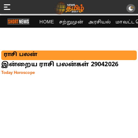
HOME
சற்றுமுன்
அரசியல்
மாவட்ட 
ராசி பலன்
இன்றைய ராசி பலன்கள் 29042026
Today Horoscope