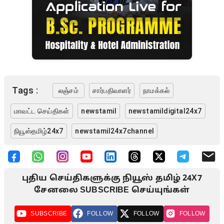
Tags :
லஞ்சம்
சார்பதிவாளர்
நாமக்கல்
மாவட்ட செய்திகள்
newstamil
newstamildigital24x7
நியூஸ்தமிழ்24x7
newstamil24x7channel
புதிய செய்திகளுக்கு நியூஸ் தமிழ் 24X7
சேனலை SUBSCRIBE செய்யுங்கள்
SUBSCRIBE
FOLLOW
FOLLOW
FOLLOW