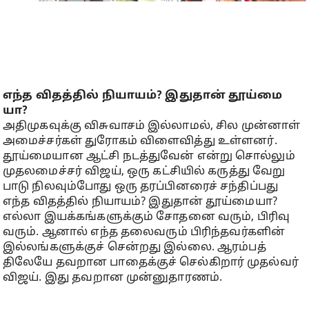
எந்த விதத்​தில் நியா​யம்? இது​தான் தூய்​மை​
யா?
அதி​முக​வுக்கு விசு​வாசம் இல்​லாமல், சில முன்னாள்
அமைச்சர்கள் துரோகம் விளைவித்து உள்ளனர்.
தூய்​மை​யான ஆட்சி நடத்​து​வேன் என்று சொல்​லும்
முதலமைச்சர் விஜய், ஒரு கட்​சி​யில் கருத்து வேறு​
பாடு நில​வும்​போது ஒரு தரப்​பினரைச் சந்​திப்​பது
எந்த விதத்​தில் நியா​யம்? இது​தான் தூய்​மை​யா?
எல்லா இயக்​கங்​களுக்​கும் சோதனை வரும், பிரிவு
வரும். ஆனால் எந்த தலை​வரும் பிரிந்​தவர்​களின்
இல்​லங்​களுக்​குச் சென்​றது இல்​லை. ஆரம்​பத்​
திலேயே தவறான பாதைக்​குச் செல்​கிறார் முதல்வர்
விஜய். இது தவறான முன்​னு​தா​ரணம்.