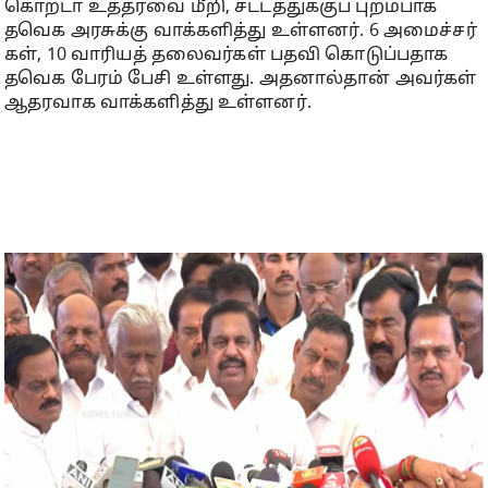
கொறடா உத்​தரவை மீறி, சட்​டத்​துக்​குப் புறம்​பாக
தவெக அரசுக்கு வாக்​களித்​து உள்​ளனர். 6 அமைச்​சர்​
கள், 10 வாரி​யத் தலை​வர்​கள் பதவி கொடுப்​ப​தாக
தவெக பேரம் பேசி​ உள்​ளது. அதனால்​தான் அவர்​கள்
ஆதர​வாக வாக்​களித்​து உள்​ளனர்.