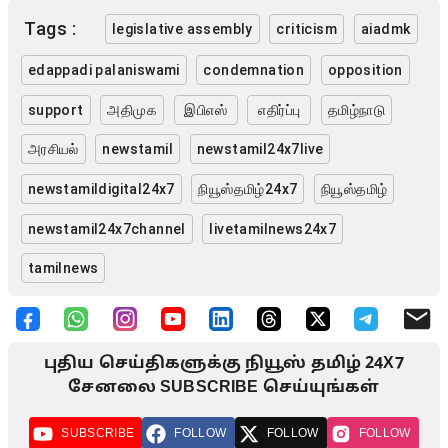
Tags :
legislative assembly
criticism
aiadmk
edappadi palaniswami
condemnation
opposition
support
அதிமுக
இபிஎஸ்
எதிர்ப்பு
தமிழ்நாடு
அரசியல்
newstamil
newstamil24x7live
newstamildigital24x7
நியூஸ்தமிழ்24x7
நியூஸ்தமிழ்
newstamil24x7channel
livetamilnews24x7
tamilnews
புதிய செய்திகளுக்கு நியூஸ் தமிழ் 24X7
சேனலை SUBSCRIBE செய்யுங்கள்
SUBSCRIBE
FOLLOW
FOLLOW
FOLLOW