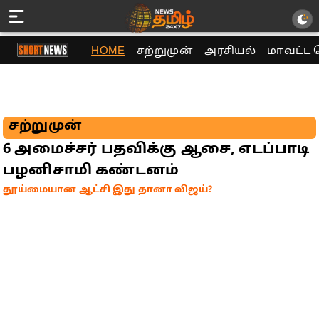
HOME
சற்றுமுன்
அரசியல்
மாவட்ட 
சற்றுமுன்
6 அமைச்சர் பதவிக்கு ஆசை, எடப்பாடி
பழனிசாமி கண்டனம்
தூய்மையான ஆட்சி இது தானா விஜய்?