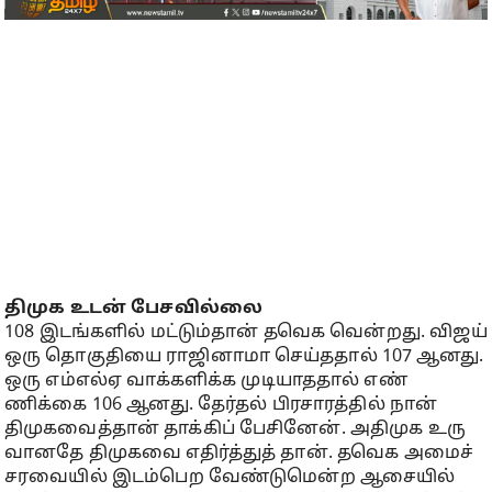
திமுக உடன் பேசவில்லை
108 இடங்​களில் மட்​டும்​தான் தவெக வென்​றது. விஜய்
ஒரு தொகு​தியை ராஜி​னாமா செய்​த​தால் 107 ஆனது.
ஒரு எம்​எல்ஏ வாக்​களிக்க முடி​யாத​தால் எண்​
ணிக்கை 106 ஆனது. தேர்​தல் பிர​சா​ரத்​தில் நான்
திமுக​வைத்​தான் தாக்​கிப் பேசினேன். அதி​முக உரு​
வானதே திமுகவை எதிர்த்​துத் ​தான். தவெக அமைச்​
சர​வை​யில் இடம்​பெற வேண்​டுமென்ற ஆசை​யில்