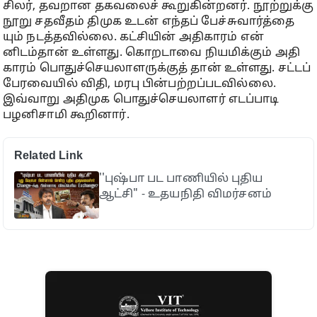
சிலர், தவறான தகவலைச் கூறுகின்​றனர். நூற்​றுக்கு
நூறு சதவீதம் திமுக உடன் எந்​தப் பேச்​சு​வார்த்​தை​
யும் நடத்​த​வில்​லை. கட்​சி​யின் அதி​காரம் என்​
னிடம்தான் உள்​ளது. கொற​டாவை நியமிக்​கும் அதி​
காரம் பொதுச்​செய​லா​ள​ருக்​குத் ​தான் உள்​ளது. சட்​டப்
பேர​வை​யில்​ வி​தி, மரபு பின்​பற்​றப்​பட​வில்​லை.
இவ்​வாறு அதிமுக பொதுச்செயலாளர் எடப்பாடி
பழனிசாமி கூறினார்.
Related Link
''புஷ்பா பட பாணியில் புதிய
ஆட்சி" - உதயநிதி விமர்சனம்