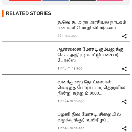
RELATED STORIES
த.வெ.க. அரசு அரசியல் நாடகம்
என கனிமொழி விமர்சனம்
29 mins ago
ஆன்லைன் மோசடி கும்பலுக்கு
செக், அதிரடி காட்டும் சைபர்
போலீஸ்
1 hr 3 mins ago
வனத்துறை நோட்டீஸால்
வெடித்த போராட்டம், தெருவில்
நின்று கதறும் 8000
குடும்பங்கள்
1 hr 24 mins ago
பழனி நில மோசடி, சிறையில்
வழக்கறிஞர் உயிரிழப்பு
1 hr 48 mins ago