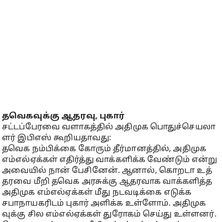
தவெகவுக்கு ஆதரவு, புகார்
சட்​டப்​பேரவை வளாகத்​தில் அதி​முக பொதுச்​செய​லா​
ளர் இபிஎஸ் கூறிய​தாவது:
தவெக நம்​பிக்கை கோரும் தீர்​மானத்தில், அதி​முக
எம்எல்ஏக்கள் எதிர்த்து வாக்​களிக்க வேண்​டும் என்று
அவை​யில் நான் பேசினேன். ஆனால், கொறடா உத்​
தரவை மீறி தவெக அரசுக்கு ஆதர​வாக வாக்​களித்த
அதி​முக எம்​எல்​ஏக்​கள் மீது நடவடிக்கை எடுக்க
சபாநாயகரிடம் புகார் அளிக்​க உள்​ளோம். அதி​முக​
வுக்கு சில எம்​எல்​ஏக்​கள் துரோகம் செய்​து உள்​ளனர்.