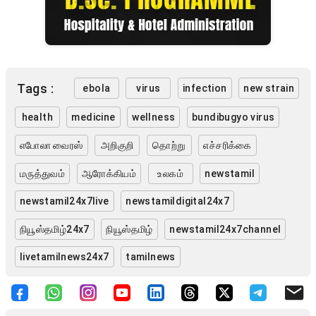
Tags :
ebola
virus
infection
new strain
health
medicine
wellness
bundibugyo virus
எபோலா வைரஸ்
அறிகுறி
தொற்று
எச்சரிக்கை
மருத்துவம்
ஆரோக்கியம்
உலகம்
newstamil
newstamil24x7live
newstamildigital24x7
நியூஸ்தமிழ்24x7
நியூஸ்தமிழ்
newstamil24x7channel
livetamilnews24x7
tamilnews