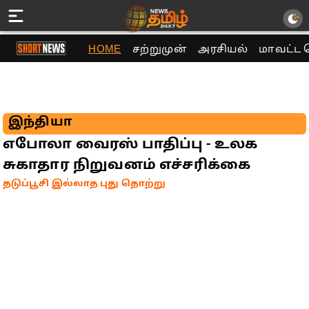
HOME
சற்றுமுன்
அரசியல்
மாவட்ட 
இந்தியா
எபோலா வைரஸ் பாதிப்பு - உலக
சுகாதார நிறுவனம் எச்சரிக்கை
தடுப்பூசி இல்லாத புது தொற்று