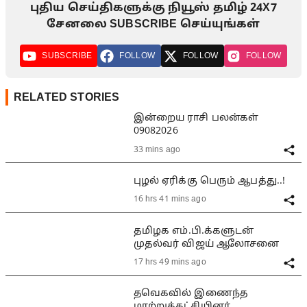
புதிய செய்திகளுக்கு நியூஸ் தமிழ் 24X7
சேனலை SUBSCRIBE செய்யுங்கள்
SUBSCRIBE
FOLLOW
FOLLOW
FOLLOW
RELATED STORIES
இன்றைய ராசி பலன்கள்
09082026
33 mins ago
புழல் ஏரிக்கு பெரும் ஆபத்து..!
16 hrs 41 mins ago
தமிழக எம்.பி.க்களுடன்
முதல்வர் விஜய் ஆலோசனை
17 hrs 49 mins ago
தவெகவில் இணைந்த
மாற்றுக்கட்சியினர்