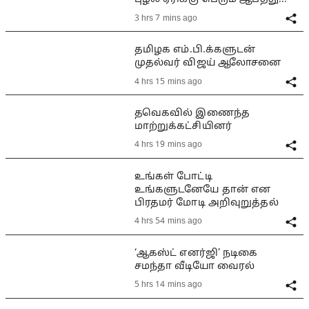
3 hrs 7 mins ago
தமிழக எம்.பி.க்களுடன்
முதல்வர் விஜய் ஆலோசனை
4 hrs 15 mins ago
தவெகவில் இணைந்த
மாற்றுக்கட்சியினர்
4 hrs 19 mins ago
உங்கள் போட்டி
உங்களுடனேயே தான் என
பிரதமர் மோடி அறிவுறுத்தல்
4 hrs 54 mins ago
‘ஆகஸ்ட் எனர்ஜி’ நடிகை
சமந்தா வீடியோ வைரல்
5 hrs 14 mins ago