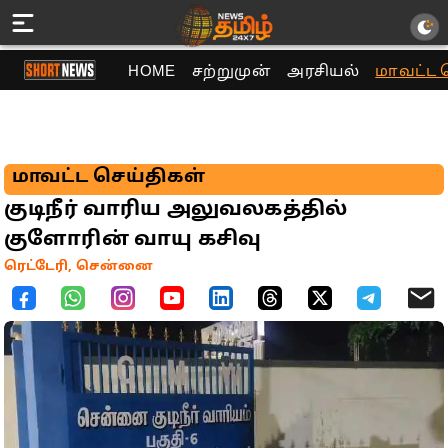
HOME
சற்றுமுன்
அரசியல்
மாவட்ட 
மாவட்ட செய்திகள்
குடிநீர் வாரிய அலுவலகத்தில்
குளோரின் வாயு கசிவு
ரெட்டேரி, சென்னை