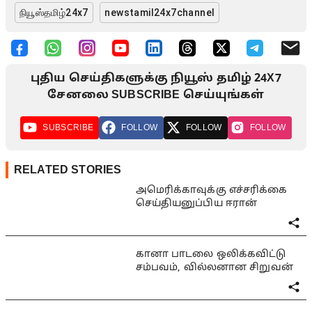
நியூஸ்தமிழ்24x7
newstamil24x7channel
புதிய செய்திகளுக்கு நியூஸ் தமிழ் 24X7
சேனலை SUBSCRIBE செய்யுங்கள்
SUBSCRIBE
FOLLOW
FOLLOW
FOLLOW
RELATED STORIES
அமெரிக்காவுக்கு எச்சரிக்கை
செய்தியனுப்பிய ஈரான்
கானா பாடலை ஒலிக்கவிட்டு
சம்பவம், வில்லனான சிறுவன்