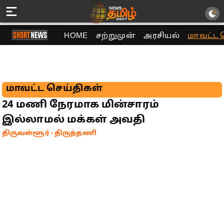
HOME
சற்றுமுன்
அரசியல்
மாவட்ட 
மாவட்ட செய்திகள்
24 மணி நேரமாக மின்சாரம்
இல்லாமல் மக்கள் அவதி
திருவள்ளூர் - திருத்தணி