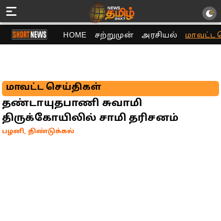
HOME
சற்றுமுன்
அரசியல்
மாவட்ட 
மாவட்ட செய்திகள்
தண்டாயுதபாணி சுவாமி
திருக்கோயிலில் சாமி தரிசனம்
பழனி, திண்டுக்கல்