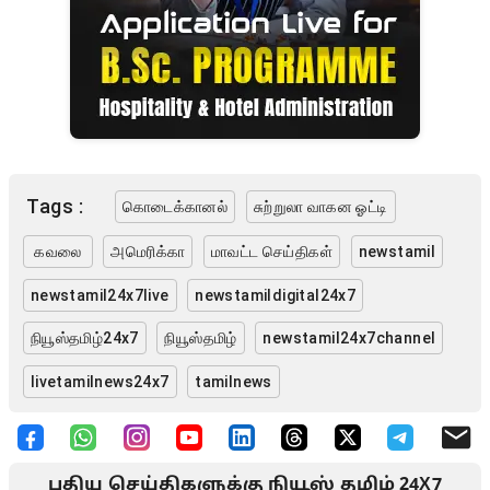
Tags :
கொடைக்கானல்
சுற்றுலா வாகன ஓட்டி
கவலை
அமெரிக்கா
மாவட்ட செய்திகள்
newstamil
newstamil24x7live
newstamildigital24x7
நியூஸ்தமிழ்24x7
நியூஸ்தமிழ்
newstamil24x7channel
livetamilnews24x7
tamilnews
புதிய செய்திகளுக்கு நியூஸ் தமிழ் 24X7