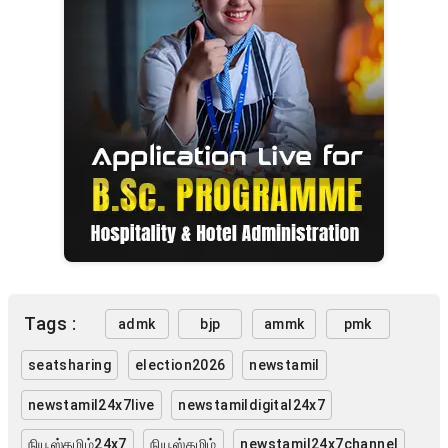
Tags :
admk
bjp
ammk
pmk
seatsharing
election2026
newstamil
newstamil24x7live
newstamildigital24x7
நியூஸ்தமிழ்24x7
நியூஸ்தமிழ்
newstamil24x7channel