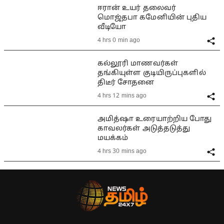
ஈரான் உயர் தலைவர்
மொஜ்தபா கமேனியின் புதிய
வீடியோ
4 hrs 0 min ago
கல்லூரி மாணவர்கள்
தங்கியுள்ள குடியிருப்புகளில்
திடீர் சோதனை
4 hrs 12 mins ago
அமித்ஷா உரையாற்றிய போது
காவலர்கள் அடுத்தடுத்து
மயக்கம்
4 hrs 30 mins ago