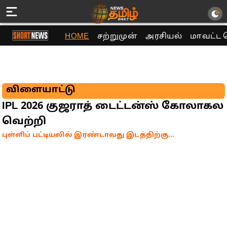
HOME
சற்றுமுன்
அரசியல்
மாவட்ட 
விளையாட்டு
IPL 2026 குஜராத் டைட்டன்ஸ் கோலாகல
வெற்றி
புள்ளிப் பட்டியலில் இரண்டாவது இடத்திற்கு...