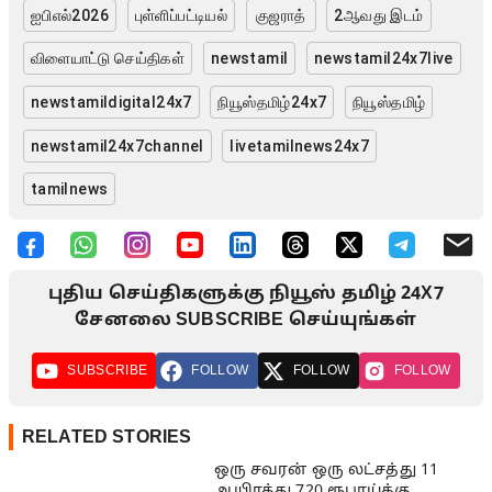
ஐபிஎல்2026
புள்ளிப்பட்டியல்
குஜராத்
2ஆவது இடம்
விளையாட்டு செய்திகள்
newstamil
newstamil24x7live
newstamildigital24x7
நியூஸ்தமிழ்24x7
நியூஸ்தமிழ்
newstamil24x7channel
livetamilnews24x7
tamilnews
புதிய செய்திகளுக்கு நியூஸ் தமிழ் 24X7
சேனலை SUBSCRIBE செய்யுங்கள்
SUBSCRIBE
FOLLOW
FOLLOW
FOLLOW
RELATED STORIES
ஒரு சவரன் ஒரு லட்சத்து 11
ஆயிரத்து 720 ரூபாய்க்கு