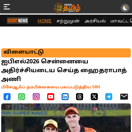
HOME
சற்றுமுன்
அரசியல்
மாவட்ட 
விளையாட்டு
ஐபிஎல்2026 சென்னையை
அதிர்ச்சியடைய செய்த ஹைதராபாத்
அணி
பிளேஆஃப் நம்பிக்கையை பலப்படுத்திய SRH