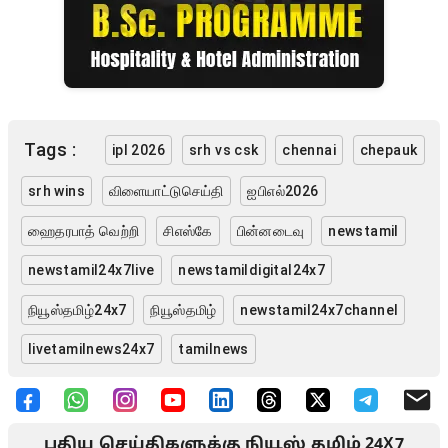
Tags :
ipl 2026
srh vs csk
chennai
chepauk
srh wins
விளையாட்டுசெய்தி
ஐபிஎல்2026
ஹைதரபாத் வெற்றி
சிஎஸ்கே
பின்னடைவு
newstamil
newstamil24x7live
newstamildigital24x7
நியூஸ்தமிழ்24x7
நியூஸ்தமிழ்
newstamil24x7channel
livetamilnews24x7
tamilnews
புதிய செய்திகளுக்கு நியூஸ் தமிழ் 24X7