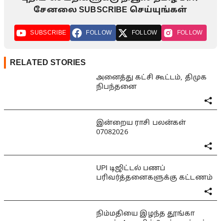
சேனலை SUBSCRIBE செய்யுங்கள்
SUBSCRIBE
FOLLOW
FOLLOW
FOLLOW
RELATED STORIES
அனைத்து கட்சி கூட்டம், திமுக
நிபந்தனை
இன்றைய ராசி பலன்கள்
07082026
UPI டிஜிட்டல் பணப்
பரிவர்த்தனைகளுக்கு கட்டணம்
நிம்மதியை இழந்த தூங்கா