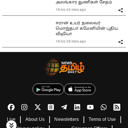
அலங்கார துணிகள் சேதம்
18 hrs 43 mins ago
ஈரான் உயர் தலைவர்
மொஜ்தபா கமேனியின் புதிய
வீடியோ
18 hrs 59 mins ago
Live
About Us
Newsletters
Terms of Use