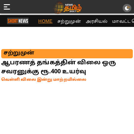
HOME
சற்றுமுன்
அரசியல்
மாவட்ட 
சற்றுமுன்
ஆபரணத் தங்கத்தின் விலை ஒரு
சவரனுக்கு ரூ.400 உயர்வு
வெள்ளி விலை இன்று மாற்றமில்லை