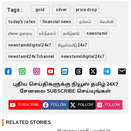
Tags :
gold
silver
price drop
today's rates
financial news
தங்கம்
வெள்ளி
விலை குறைவு
வர்த்தகம்
தமிழ்நாடு
newstamil
newstamildigital24x7
நியூஸ்தமிழ்24x7
newstamil24x7channel
newstamildigital24x7
புதிய செய்திகளுக்கு நியூஸ் தமிழ் 24X7
சேனலை SUBSCRIBE செய்யுங்கள்
SUBSCRIBE
FOLLOW
FOLLOW
FOLLOW
RELATED STORIES