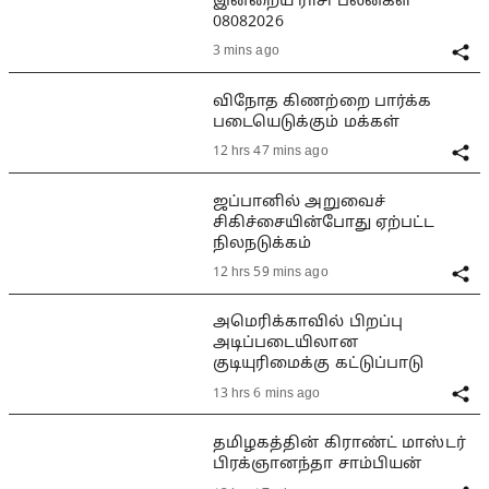
இன்றைய ராசி பலன்கள்
08082026
3 mins ago
விநோத கிணற்றை பார்க்க
படையெடுக்கும் மக்கள்
12 hrs 47 mins ago
ஜப்பானில் அறுவைச்
சிகிச்சையின்போது ஏற்பட்ட
நிலநடுக்கம்
12 hrs 59 mins ago
அமெரிக்காவில் பிறப்பு
அடிப்படையிலான
குடியுரிமைக்கு கட்டுப்பாடு
13 hrs 6 mins ago
தமிழகத்தின் கிராண்ட் மாஸ்டர்
பிரக்ஞானந்தா சாம்பியன்