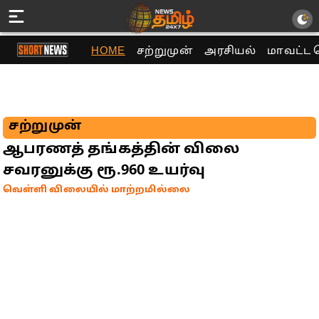
HOME
சற்றுமுன்
அரசியல்
மாவட்ட 
சற்றுமுன்
ஆபரணத் தங்கத்தின் விலை
சவரனுக்கு ரூ.960 உயர்வு
வெள்ளி விலையில் மாற்றமில்லை