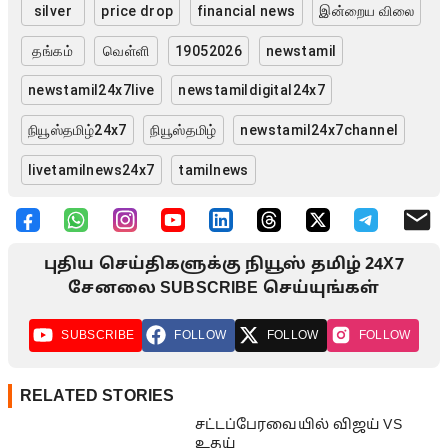
silver
price drop
financial news
இன்றைய விலை
தங்கம்
வெள்ளி
19052026
newstamil
newstamil24x7live
newstamildigital24x7
நியூஸ்தமிழ்24x7
நியூஸ்தமிழ்
newstamil24x7channel
livetamilnews24x7
tamilnews
புதிய செய்திகளுக்கு நியூஸ் தமிழ் 24X7
சேனலை SUBSCRIBE செய்யுங்கள்
SUBSCRIBE
FOLLOW
FOLLOW
FOLLOW
RELATED STORIES
சட்டப்பேரவையில் விஜய் VS
உதய்