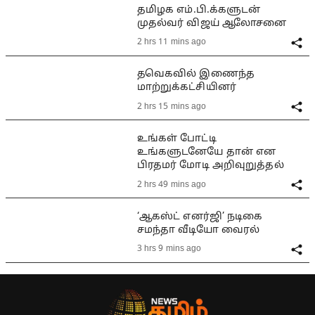
தமிழக எம்.பி.க்களுடன்
முதல்வர் விஜய் ஆலோசனை
2 hrs 11 mins ago
தவெகவில் இணைந்த
மாற்றுக்கட்சியினர்
2 hrs 15 mins ago
உங்கள் போட்டி
உங்களுடனேயே தான் என
பிரதமர் மோடி அறிவுறுத்தல்
2 hrs 49 mins ago
‘ஆகஸ்ட் எனர்ஜி’ நடிகை
சமந்தா வீடியோ வைரல்
3 hrs 9 mins ago