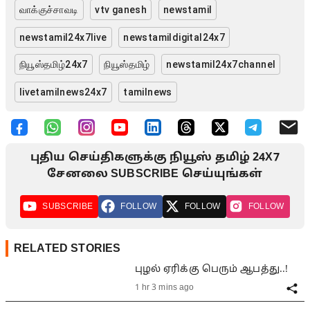
வாக்குச்சாவடி
vtv ganesh
newstamil
newstamil24x7live
newstamildigital24x7
நியூஸ்தமிழ்24x7
நியூஸ்தமிழ்
newstamil24x7channel
livetamilnews24x7
tamilnews
புதிய செய்திகளுக்கு நியூஸ் தமிழ் 24X7
சேனலை SUBSCRIBE செய்யுங்கள்
SUBSCRIBE
FOLLOW
FOLLOW
FOLLOW
RELATED STORIES
புழல் ஏரிக்கு பெரும் ஆபத்து..!
1 hr 3 mins ago