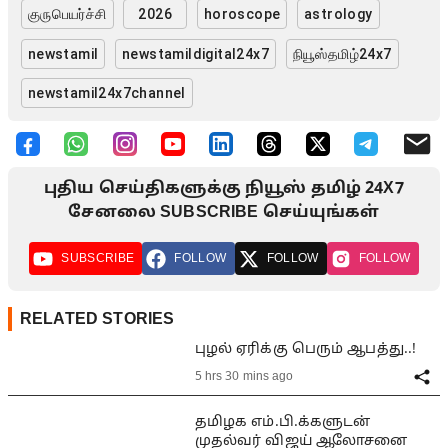
குருபெயர்ச்சி
2026
horoscope
astrology
newstamil
newstamildigital24x7
நியூஸ்தமிழ்24x7
newstamil24x7channel
புதிய செய்திகளுக்கு நியூஸ் தமிழ் 24X7
சேனலை SUBSCRIBE செய்யுங்கள்
SUBSCRIBE
FOLLOW
FOLLOW
FOLLOW
RELATED STORIES
புழல் ஏரிக்கு பெரும் ஆபத்து..!
5 hrs 30 mins ago
தமிழக எம்.பி.க்களுடன்
முதல்வர் விஜய் ஆலோசனை