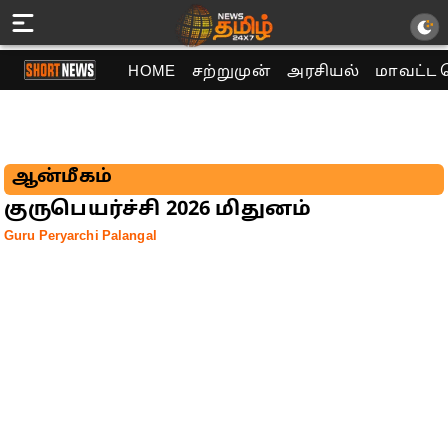
HOME
சற்றுமுன்
அரசியல்
மாவட்ட 
ஆன்மீகம்
குருபெயர்ச்சி 2026 மிதுனம்
Guru Peryarchi Palangal