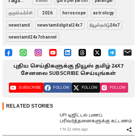
Tags :
கன்னி
guru peryarchi
palangal
குருபெயர்ச்சி
2026
horoscope
astrology
newstamil
newstamildigital24x7
நியூஸ்தமிழ்24x7
newstamil24x7channel
புதிய செய்திகளுக்கு நியூஸ் தமிழ் 24X7
சேனலை SUBSCRIBE செய்யுங்கள்
SUBSCRIBE
FOLLOW
FOLLOW
FOLLOW
RELATED STORIES
UPI டிஜிட்டல் பணப்
பரிவர்த்தனைகளுக்கு கட்டணம்
1 hr 22 mins ago