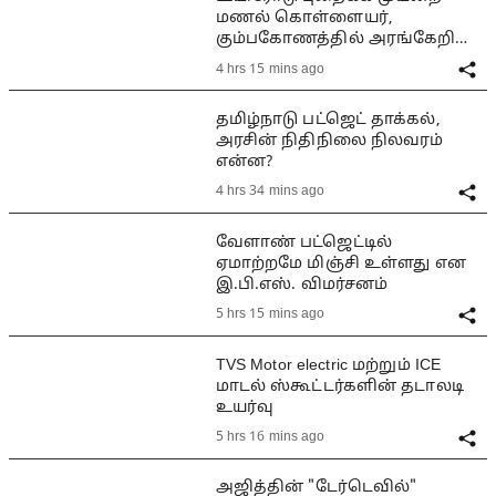
மணல் கொள்ளையர்,
கும்பகோணத்தில் அரங்கேறிய
பயங்கரம்
4 hrs 15 mins ago
தமிழ்நாடு பட்ஜெட் தாக்கல்,
அரசின் நிதிநிலை நிலவரம்
என்ன?
4 hrs 34 mins ago
வேளாண் பட்ஜெட்டில்
ஏமாற்றமே மிஞ்சி உள்ளது என
இ.பி.எஸ். விமர்சனம்
5 hrs 15 mins ago
TVS Motor electric மற்றும் ICE
மாடல் ஸ்கூட்டர்களின் தடாலடி
உயர்வு
5 hrs 16 mins ago
அஜித்தின் "டேர்டெவில்"