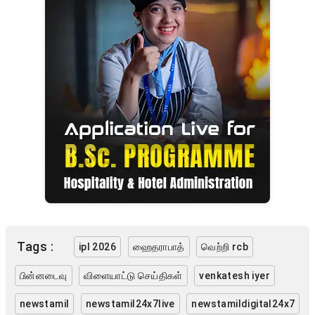
Tags :
ipl 2026
ஹைதராபாத்
வெற்றி rcb
பின்னடைவு
விளையாட்டு செய்திகள்
venkatesh iyer
newstamil
newstamil24x7live
newstamildigital24x7