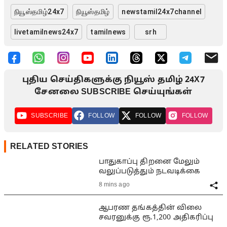
நியூஸ்தமிழ்24x7
நியூஸ்தமிழ்
newstamil24x7channel
livetamilnews24x7
tamilnews
srh
புதிய செய்திகளுக்கு நியூஸ் தமிழ் 24X7
சேனலை SUBSCRIBE செய்யுங்கள்
SUBSCRIBE
FOLLOW
FOLLOW
FOLLOW
RELATED STORIES
பாதுகாப்பு திறனை மேலும்
வலுப்படுத்தும் நடவடிக்கை
8 mins ago
ஆபரண தங்கத்தின் விலை
சவரனுக்கு ரூ.1,200 அதிகரிப்பு