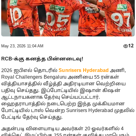
12
May 23, 2026 11:04 AM
RCB-க்கு கனத்த பின்னடைவு!
2026 ஐபிஎல் தொடரில்
Sunrisers Hyderabad
அணி,
Royal Challengers Bengaluru அணியை 55 ரன்கள்
வித்தியாசத்தில் வீழ்த்தி அதிரடியான வெற்றியை
பதிவு செய்தது. இப்போட்டியில் இஷான் கிஷன்
ஆட்டநாயகனாக தேர்வு செய்யப்பட்டார்.
ஹைதராபாத்தில் நடைபெற்ற இந்த முக்கியமான
போட்டியில் டாஸ் வென்ற Sunrisers Hyderabad முதலில்
பேட்டிங் தேர்வு செய்தது.
அதன்படி விளையாடிய அவர்கள் 20 ஓவர்களில் 4
விக்கெட் இழப்பிற்கு 255 ரன்கள் குவித்து மாபெரும்