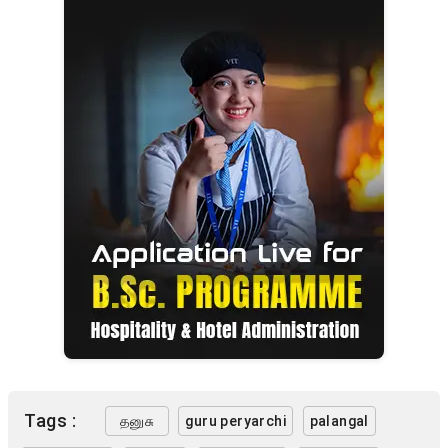
Tags :
தனுசு
guru peryarchi
palangal