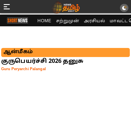
HOME
சற்றுமுன்
அரசியல்
மாவட்ட 
ஆன்மீகம்
குருபெயர்ச்சி 2026 தனுசு
Guru Peryarchi Palangal