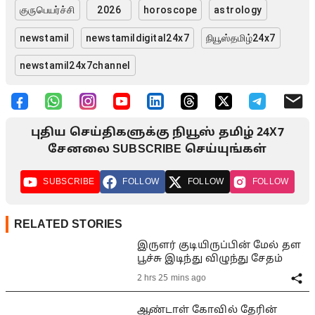
குருபெயர்ச்சி
2026
horoscope
astrology
newstamil
newstamildigital24x7
நியூஸ்தமிழ்24x7
newstamil24x7channel
புதிய செய்திகளுக்கு நியூஸ் தமிழ் 24X7
சேனலை SUBSCRIBE செய்யுங்கள்
SUBSCRIBE
FOLLOW
FOLLOW
FOLLOW
RELATED STORIES
இருளர் குடியிருப்பின் மேல் தள
பூச்சு இடிந்து விழுந்து சேதம்
2 hrs 25 mins ago
ஆண்டாள் கோவில் தேரின்