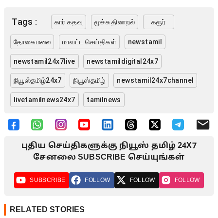
Tags :
கார் கதவு
மூச்சு திணறல்
கரூர்
தோகைமலை
மாவட்ட செய்திகள்
newstamil
newstamil24x7live
newstamildigital24x7
நியூஸ்தமிழ்24x7
நியூஸ்தமிழ்
newstamil24x7channel
livetamilnews24x7
tamilnews
புதிய செய்திகளுக்கு நியூஸ் தமிழ் 24X7
சேனலை SUBSCRIBE செய்யுங்கள்
SUBSCRIBE
FOLLOW
FOLLOW
FOLLOW
RELATED STORIES