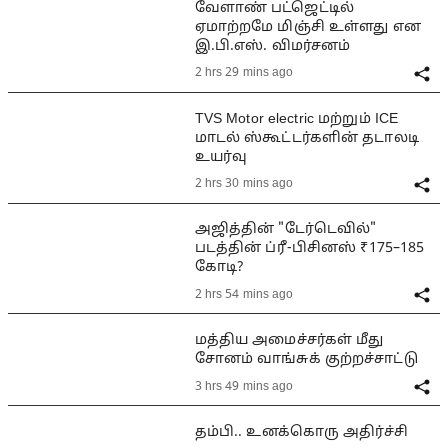
வேளாண் பட்ஜெட்டில்
ஏமாற்றமே மிஞ்சி உள்ளது என
இ.பி.எஸ். விமர்சனம்
2 hrs 29 mins ago
TVS Motor electric மற்றும் ICE
மாடல் ஸ்கூட்டர்களின் தடாலடி
உயர்வு
2 hrs 30 mins ago
அஜித்தின் "டேர்டெவில்"
படத்தின் ப்ரீ-பிசினஸ் ₹175–185
கோடி?
2 hrs 54 mins ago
மத்திய அமைச்சர்கள் மீது
சோனம் வாங்சுக் குற்றச்சாட்டு
3 hrs 49 mins ago
தம்பி.. உனக்கொரு அதிர்ச்சி