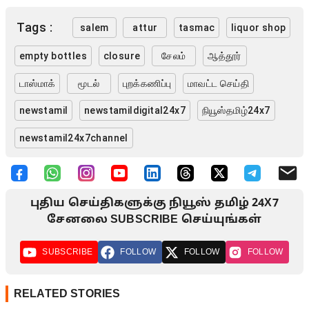
Tags :
salem
attur
tasmac
liquor shop
empty bottles
closure
சேலம்
ஆத்தூர்
டாஸ்மாக்
மூடல்
புறக்கணிப்பு
மாவட்ட செய்தி
newstamil
newstamildigital24x7
நியூஸ்தமிழ்24x7
newstamil24x7channel
புதிய செய்திகளுக்கு நியூஸ் தமிழ் 24X7
சேனலை SUBSCRIBE செய்யுங்கள்
SUBSCRIBE
FOLLOW
FOLLOW
FOLLOW
RELATED STORIES