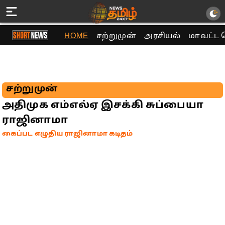
HOME
சற்றுமுன்
அரசியல்
மாவட்ட 
சற்றுமுன்
அதிமுக எம்எல்ஏ இசக்கி சுப்பையா
ராஜினாமா
கைப்பட எழுதிய ராஜினாமா கடிதம்