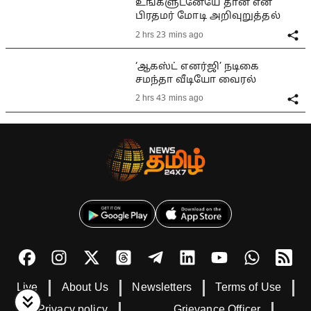
உங்களுடனேயே தான் என
பிரதமர் மோடி அறிவுறுத்தல்
2 hrs 23 mins ago
‘ஆகஸ்ட் எனர்ஜி’ நடிகை
சமந்தா வீடியோ வைரல்
2 hrs 43 mins ago
Live
About Us
Newsletters
Terms of Use
Privacy policy
Grievance Officer