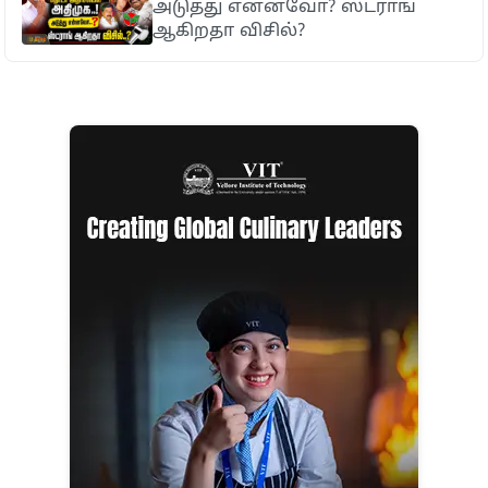
அடுத்து என்னவோ? ஸ்ட்ராங்
ஆகிறதா விசில்?