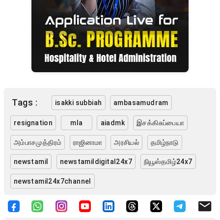
Tags :
isakki subbiah
ambasamudram
resignation
mla
aiadmk
இசக்கிசுப்பையா
அம்பாசமுத்திரம்
ராஜினாமா
அரசியல்
தமிழ்நாடு
newstamil
newstamildigital24x7
நியூஸ்தமிழ்24x7
newstamil24x7channel