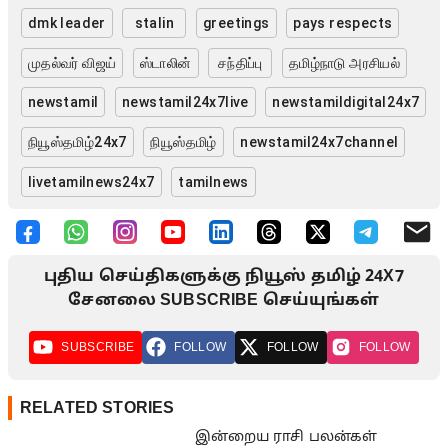
dmk leader
stalin
greetings
pays respects
முதல்வர் விஜய்
ஸ்டாலின்
சந்திப்பு
தமிழ்நாடு அரசியல்
newstamil
newstamil24x7live
newstamildigital24x7
நியூஸ்தமிழ்24x7
நியூஸ்தமிழ்
newstamil24x7channel
livetamilnews24x7
tamilnews
புதிய செய்திகளுக்கு நியூஸ் தமிழ் 24X7
சேனலை SUBSCRIBE செய்யுங்கள்
SUBSCRIBE
FOLLOW
FOLLOW
FOLLOW
RELATED STORIES
இன்றைய ராசி பலன்கள்