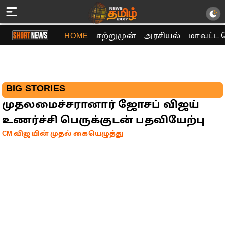
HOME
சற்றுமுன்
அரசியல்
மாவட்ட 
BIG STORIES
முதலமைச்சரானார் ஜோசப் விஜய்
உணர்ச்சி பெருக்குடன் பதவியேற்பு
CM விஜயின் முதல் கையெழுத்து