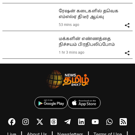
ரேஷன் கடைகளில் தவெக
எம்எல்ஏ திடீர் ஆய்வு
53 mins ago
மக்களின் எண்ணத்தை
நிச்சயம் பிரதிபலிப்போம்
1 hr 3 mins ago
Live
About Us
Newsletters
Terms of Use