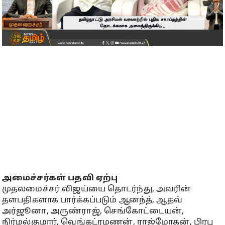
அமைச்சர்கள் பதவி ஏற்பு
முதலமைச்சர் விஜய்யை தொடர்ந்து, அவரின்
தளபதிகளாக பார்க்கப்படும் ஆனந்த், ஆதவ்
அர்ஜூனா, அருண்ராஜ், செங்கோட்டையன்,
நிர்மல்குமார், வெங்கட்ரமணன், ராஜ்மோகன், பிரபு