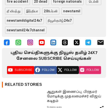
fire accident
20 dead
foreign nationals
டெல்லி
தீ விபத்து
இந்தியா
20பேர்பலி
newstamil
newstamildigital24x7
நியூஸ்தமிழ்24x7
newstamil24x7channel
புதிய செய்திகளுக்கு நியூஸ் தமிழ் 24X7
சேனலை SUBSCRIBE செய்யுங்கள்
SUBSCRIBE
FOLLOW
FOLLOW
FOLLOW
RELATED STORIES
ஆறுகள் இணைப்பு, பிரதமர்
மோடிக்கு முதலமைச்சர் விஜய்
கடிதம்
9 mins ago