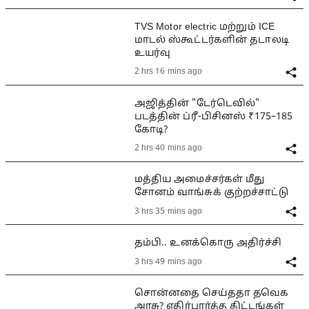
TVS Motor electric மற்றும் ICE
மாடல் ஸ்கூட்டர்களின் தடாலடி
உயர்வு
2 hrs 16 mins ago
அஜித்தின் "டேர்டெவில்"
படத்தின் ப்ரீ-பிசினஸ் ₹175–185
கோடி?
2 hrs 40 mins ago
மத்திய அமைச்சர்கள் மீது
சோனம் வாங்சுக் குற்றச்சாட்டு
3 hrs 35 mins ago
தம்பி.. உனக்கொரு அதிர்ச்சி
3 hrs 49 mins ago
சொன்னதை செய்ததா தவெக
அரசு? எதிர்பார்த்த திட்டங்கள்