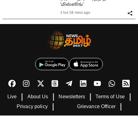
’மிஸ்ஸிங்’
3 hrs 58 mins ago
Live
About Us
Newsletters
Terms of Use
Privacy policy
Grievance Officer