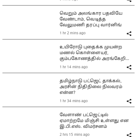
வெறும் அலங்கார பதவியே
வேண்டாம், வெடித்த
வேலுமணி தரப்பு வார்னிங்
1 hr 2 mins ago
உயிரோடு புதைக்க முயன்ற
மணல் கொள்ளையர்,
கும்பகோணத்தில் அரங்கேறிய
பயங்கரம்
1 hr 14 mins ago
தமிழ்நாடு பட்ஜெட் தாக்கல்,
அரசின் நிதிநிலை நிலவரம்
என்ன?
1 hr 34 mins ago
வேளாண் பட்ஜெட்டில்
ஏமாற்றமே மிஞ்சி உள்ளது என
இ.பி.எஸ். விமர்சனம்
2 hrs 15 mins ago