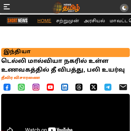
HOME
சற்றுமுன்
அரசியல்
மாவட்ட 
இந்தியா
டெல்லி மால்வியா நகரில் உள்ள
உணவகத்தில் தீ விபத்து, பலி உயர்வு
தீவிர விசாரணை