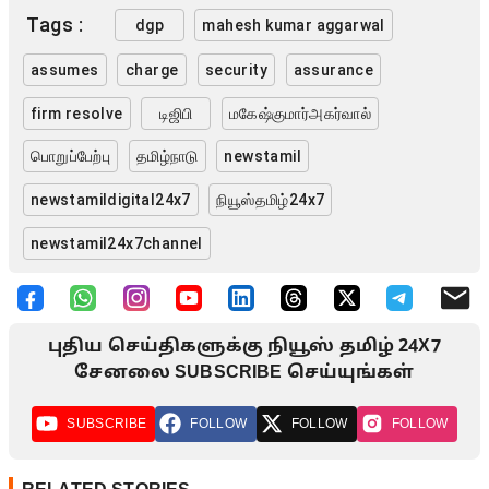
Tags :
dgp
mahesh kumar aggarwal
assumes
charge
security
assurance
firm resolve
டிஜிபி
மகேஷ்குமார்அகர்வால்
பொறுப்பேற்பு
தமிழ்நாடு
newstamil
newstamildigital24x7
நியூஸ்தமிழ்24x7
newstamil24x7channel
புதிய செய்திகளுக்கு நியூஸ் தமிழ் 24X7
சேனலை SUBSCRIBE செய்யுங்கள்
SUBSCRIBE
FOLLOW
FOLLOW
FOLLOW