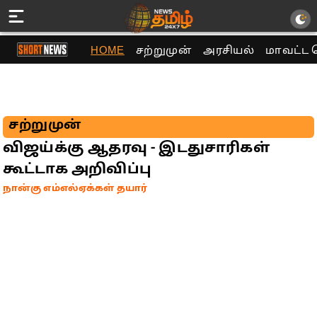
HOME
சற்றுமுன்
அரசியல்
மாவட்ட 
சற்றுமுன்
விஜய்க்கு ஆதரவு - இடதுசாரிகள்
கூட்டாக அறிவிப்பு
நான்கு எம்எல்ஏக்கள் தயார்