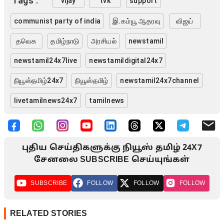
Tags :
vijay
tvk
support
communist party of india
இ.கம்யூ ஆதரவு
விஜய்
தவெக
தமிழ்நாடு
அரசியல்
newstamil
newstamil24x7live
newstamildigital24x7
நியூஸ்தமிழ்24x7
நியூஸ்தமிழ்
newstamil24x7channel
livetamilnews24x7
tamilnews
புதிய செய்திகளுக்கு நியூஸ் தமிழ் 24X7
சேனலை SUBSCRIBE செய்யுங்கள்
SUBSCRIBE
FOLLOW
FOLLOW
FOLLOW
RELATED STORIES