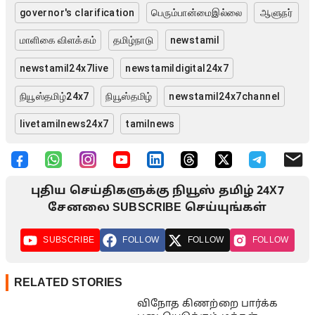
governor's clarification
பெரும்பான்மைஇல்லை
ஆளுநர்
மாளிகை விளக்கம்
தமிழ்நாடு
newstamil
newstamil24x7live
newstamildigital24x7
நியூஸ்தமிழ்24x7
நியூஸ்தமிழ்
newstamil24x7channel
livetamilnews24x7
tamilnews
புதிய செய்திகளுக்கு நியூஸ் தமிழ் 24X7
சேனலை SUBSCRIBE செய்யுங்கள்
SUBSCRIBE
FOLLOW
FOLLOW
FOLLOW
RELATED STORIES
விநோத கிணற்றை பார்க்க