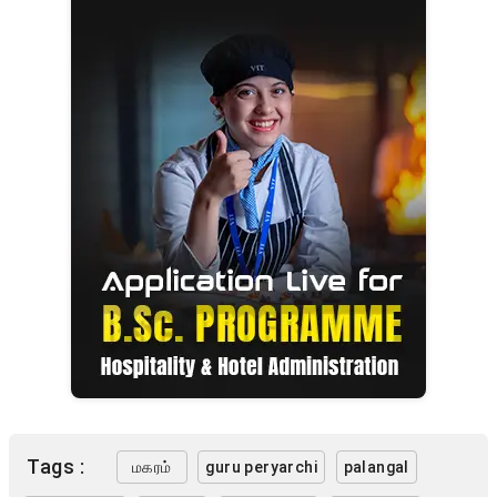
Tags :
மகரம்
guru peryarchi
palangal