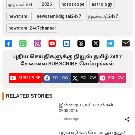
குருபெயர்ச்சி
2026
horoscope
astrology
newstamil
newstamildigital24x7
நியூஸ்தமிழ்24x7
newstamil24x7channel
புதிய செய்திகளுக்கு நியூஸ் தமிழ் 24X7
சேனலை SUBSCRIBE செய்யுங்கள்
SUBSCRIBE
FOLLOW
FOLLOW
FOLLOW
RELATED STORIES
இன்றைய ராசி பலன்கள்
09082026
11 mins ago
புழல் ஏரிக்கு பெரும் ஆபத்து..!