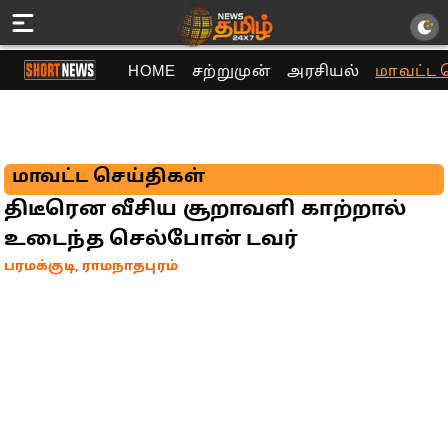
HOME
சற்றுமுன்
அரசியல்
மாவட்ட 
மாவட்ட செய்திகள்
திடீரென வீசிய சூறாவளி காற்றால்
உடைந்த செல்போன் டவர்
பரமக்குடி, ராமநாதபுரம்