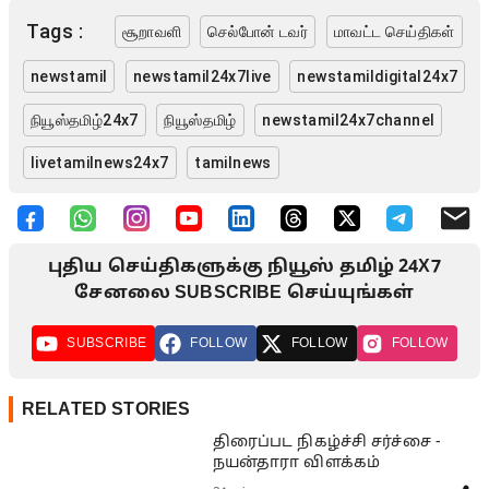
Tags :
சூறாவளி
செல்போன் டவர்
மாவட்ட செய்திகள்
newstamil
newstamil24x7live
newstamildigital24x7
நியூஸ்தமிழ்24x7
நியூஸ்தமிழ்
newstamil24x7channel
livetamilnews24x7
tamilnews
புதிய செய்திகளுக்கு நியூஸ் தமிழ் 24X7
சேனலை SUBSCRIBE செய்யுங்கள்
SUBSCRIBE
FOLLOW
FOLLOW
FOLLOW
RELATED STORIES
திரைப்பட நிகழ்ச்சி சர்ச்சை -
நயன்தாரா விளக்கம்