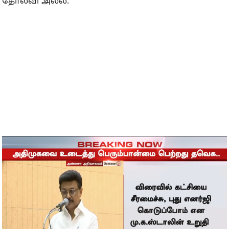
தோல்வி அல்ல.