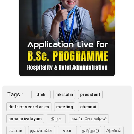
Tags :
dmk
mkstalin
president
district secretaries
meeting
chennai
anna arivalayam
திமுக
மாவட்ட செயலார்கள்
கூட்டம்
முகஸ்டாலின்
உரை
தமிழ்நாடு
அரசியல்