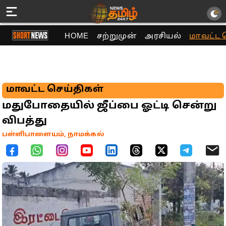
HOME
சற்றுமுன்
அரசியல்
மாவட்ட 
மாவட்ட செய்திகள்
மதுபோதையில் ஜீப்பை ஓட்டி சென்று
விபத்து
பள்ளிபாளையம், நாமக்கல்