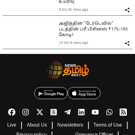
உயர்வு
9 hrs 45 mins ago
அஜித்தின் "டேர்டெவில்"
படத்தின் ப்ரீ-பிசினஸ் ₹175–185
கோடி?
10 hrs 9 mins ago
Live
About Us
Newsletters
Terms of Use