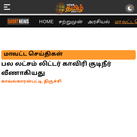
HOME
சற்றுமுன்
அரசியல்
மாவட்ட 
மாவட்ட செய்திகள்
பல லட்சம் லிட்டர் காவிரி குடிநீர்
வீணாகியது
காவல்காரன்பட்டி, திருச்சி