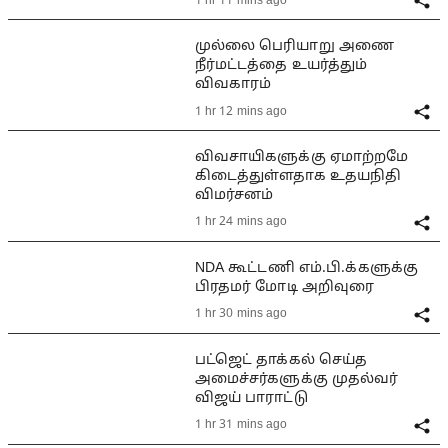
1 hr 11 mins ago
முல்லை பெரியாறு அணை
நீர்மட்டத்தை உயர்த்தும்
விவகாரம்
1 hr 12 mins ago
விவசாயிகளுக்கு ஏமாற்றமே
கிடைத்துள்ளதாக உதயநிதி
விமர்சனம்
1 hr 24 mins ago
NDA கூட்டணி எம்.பி.க்களுக்கு
பிரதமர் மோடி அறிவுரை
1 hr 30 mins ago
பட்ஜெட் தாக்கல் செய்த
அமைச்சர்களுக்கு முதல்வர்
விஜய் பாராட்டு
1 hr 31 mins ago