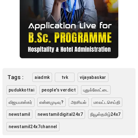
Tags :
aiadmk
tvk
vijayabaskar
pudukkottai
people's verdict
புதுக்கோட்டை
விஜயபாஸ்கர்
என்னமுடிவு?
அரசியல்
மாவட்டசெய்தி
newstamil
newstamildigital24x7
நியூஸ்தமிழ்24x7
newstamil24x7channel