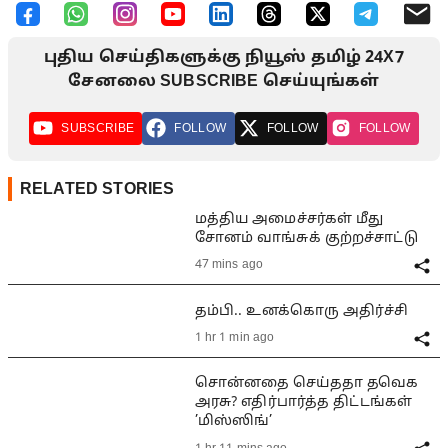
புதிய செய்திகளுக்கு நியூஸ் தமிழ் 24X7
சேனலை SUBSCRIBE செய்யுங்கள்
SUBSCRIBE
FOLLOW
FOLLOW
FOLLOW
RELATED STORIES
மத்திய அமைச்சர்கள் மீது
சோனம் வாங்சுக் குற்றச்சாட்டு
47 mins ago
தம்பி.. உனக்கொரு அதிர்ச்சி
1 hr 1 min ago
சொன்னதை செய்ததா தவெக
அரசு? எதிர்பார்த்த திட்டங்கள்
’மிஸ்ஸிங்’