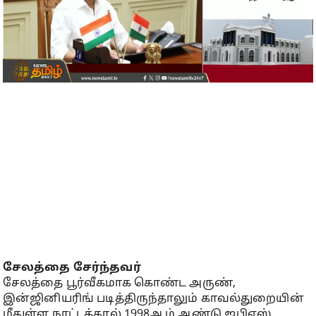
சேலத்தை சேர்ந்தவர்
சேலத்தை பூர்வீகமாக கொண்ட அருண்,
இன்ஜினியரிங் படித்திருந்தாலும் காவல்துறையின்
மீதுள்ள நாட்டத்தால் 1998ஆம் ஆண்டு ஐபிஎஸ்