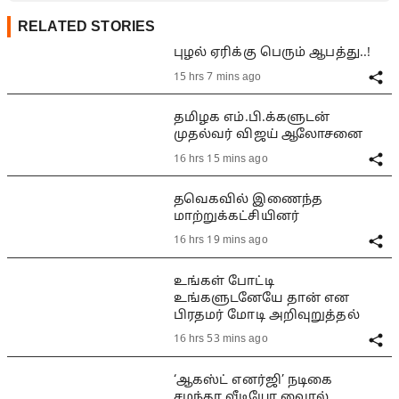
RELATED STORIES
புழல் ஏரிக்கு பெரும் ஆபத்து..!
15 hrs 7 mins ago
தமிழக எம்.பி.க்களுடன்
முதல்வர் விஜய் ஆலோசனை
16 hrs 15 mins ago
தவெகவில் இணைந்த
மாற்றுக்கட்சியினர்
16 hrs 19 mins ago
உங்கள் போட்டி
உங்களுடனேயே தான் என
பிரதமர் மோடி அறிவுறுத்தல்
16 hrs 53 mins ago
‘ஆகஸ்ட் எனர்ஜி’ நடிகை
சமந்தா வீடியோ வைரல்