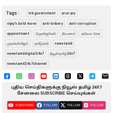
Tags :
tvk government
arun ips
vijay's bold move
anti-bribery
anti-corruption
appointment
அருண்ஐபிஎஸ்
நியமனம்
தவெக அரசு
முதல்வர்விஜய்
தமிழ்நாடு
newstamil
newstamildigital24x7
நியூஸ்தமிழ்24x7
newstamil24x7channel
புதிய செய்திகளுக்கு நியூஸ் தமிழ் 24X7
சேனலை SUBSCRIBE செய்யுங்கள்
SUBSCRIBE
FOLLOW
FOLLOW
FOLLOW