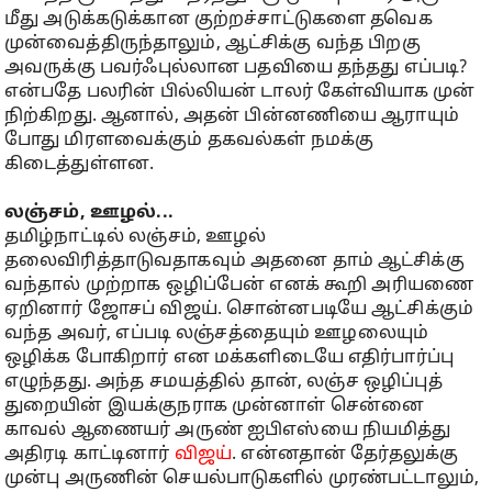
மீது அடுக்கடுக்கான குற்றச்சாட்டுகளை தவெக
முன்வைத்திருந்தாலும், ஆட்சிக்கு வந்த பிறகு
அவருக்கு பவர்ஃபுல்லான பதவியை தந்தது எப்படி?
என்பதே பலரின் பில்லியன் டாலர் கேள்வியாக முன்
நிற்கிறது. ஆனால், அதன் பின்னணியை ஆராயும்
போது மிரளவைக்கும் தகவல்கள் நமக்கு
கிடைத்துள்ளன.
லஞ்சம், ஊழல்...
தமிழ்நாட்டில் லஞ்சம், ஊழல்
தலைவிரித்தாடுவதாகவும் அதனை தாம் ஆட்சிக்கு
வந்தால் முற்றாக ஒழிப்பேன் எனக் கூறி அரியணை
ஏறினார் ஜோசப் விஜய். சொன்னபடியே ஆட்சிக்கும்
வந்த அவர், எப்படி லஞ்சத்தையும் ஊழலையும்
ஒழிக்க போகிறார் என மக்களிடையே எதிர்பார்ப்பு
எழுந்தது. அந்த சமயத்தில் தான், லஞ்ச ஒழிப்புத்
துறையின் இயக்குநராக முன்னாள் சென்னை
காவல் ஆணையர் அருண் ஐபிஎஸ்யை நியமித்து
அதிரடி காட்டினார்
விஜய்
. என்னதான் தேர்தலுக்கு
முன்பு அருணின் செயல்பாடுகளில் முரண்பட்டாலும்,