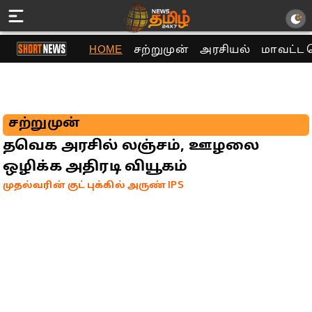
HOME
சற்றுமுன்
அரசியல்
மாவட்ட 
சற்றுமுன்
தவெக அரசில் லஞ்சம், ஊழலை
ஒழிக்க அதிரடி வியூகம்
முதல்வரின் குட் புக்கில் அருண் IPS