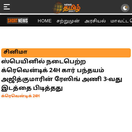
HOME
சற்றுமுன்
அரசியல்
மாவட்ட 
சினிமா
ஸ்பெயினில் நடைபெற்ற
க்ரெவென்டிக் 24H கார் பந்தயம்
அஜித்குமாரின் ரேஸிங் அணி 3-வது
இடத்தை பிடித்தது
க்ரெவென்டிக் 24H