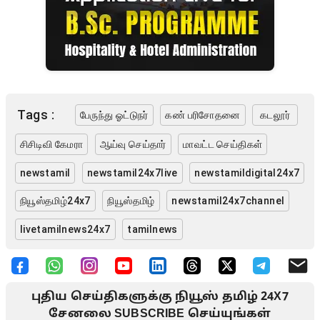
Tags :
பேருந்து ஓட்டுநர்
கண் பரிசோதனை
கடலூர்
சிசிடிவி கேமரா
ஆய்வு செய்தார்
மாவட்ட செய்திகள்
newstamil
newstamil24x7live
newstamildigital24x7
நியூஸ்தமிழ்24x7
நியூஸ்தமிழ்
newstamil24x7channel
livetamilnews24x7
tamilnews
புதிய செய்திகளுக்கு நியூஸ் தமிழ் 24X7
சேனலை SUBSCRIBE செய்யுங்கள்