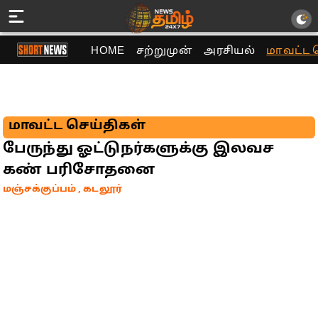
HOME
சற்றுமுன்
அரசியல்
மாவட்ட 
மாவட்ட செய்திகள்
பேருந்து ஓட்டுநர்களுக்கு இலவச
கண் பரிசோதனை
மஞ்சக்குப்பம் , கடலூர்