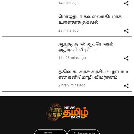
14 mins ago
மொஜ்தபா கவலைக்கிடமாக
உள்ளதாக தகவல்
28 mins ago
ஆயுதத்தால் ஆக்ரோஷம்,
அதிர்ச்சி வீடியோ
1 hr 23 mins ago
த.வெ.க. அரசு அரசியல் நாடகம்
என கனிமொழி விமர்சனம்
2 hrs 9 mins ago