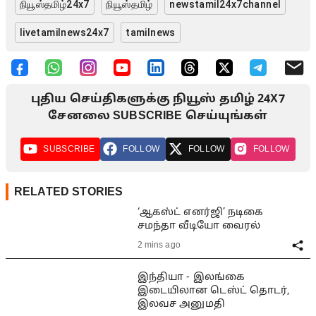
நியூஸ்தமிழ்24x7
நியூஸ்தமிழ்
newstamil24x7channel
livetamilnews24x7
tamilnews
புதிய செய்திகளுக்கு நியூஸ் தமிழ் 24X7
சேனலை SUBSCRIBE செய்யுங்கள்
SUBSCRIBE
FOLLOW
FOLLOW
FOLLOW
RELATED STORIES
‘ஆகஸ்ட் எனர்ஜி’ நடிகை
சமந்தா வீடியோ வைரல்
2 mins ago
இந்தியா - இலங்கை
இடையிலான டெஸ்ட் தொடர்,
இலவச அனுமதி