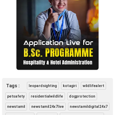
Tags :
leopardsighting
kotagiri
wildlifealert
petsafety
residentialwildlife
dogprotection
newstamil
newstamil24x7live
newstamildigital24x7