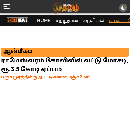
HOME
சற்றுமுன்
அரசியல்
மாவட்ட 
ஆன்மீகம்
ராமேஸ்வரம் கோவிலில் லட்டு மோசடி,
ரூ.3.5 கோடி ஏப்பம்
பஞ்சமூர்த்திக்கு அப்படி என்ன பஞ்சமோ?