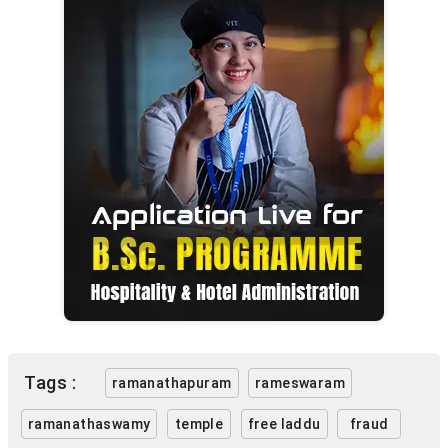
Tags :
ramanathapuram
rameswaram
ramanathaswamy
temple
free laddu
fraud