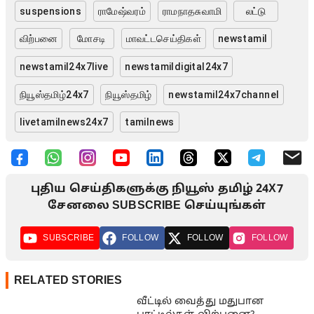
suspensions
ராமேஷ்வரம்
ராமநாதசுவாமி
லட்டு
விற்பனை
மோசடி
மாவட்டசெய்திகள்
newstamil
newstamil24x7live
newstamildigital24x7
நியூஸ்தமிழ்24x7
நியூஸ்தமிழ்
newstamil24x7channel
livetamilnews24x7
tamilnews
புதிய செய்திகளுக்கு நியூஸ் தமிழ் 24X7
சேனலை SUBSCRIBE செய்யுங்கள்
SUBSCRIBE
FOLLOW
FOLLOW
FOLLOW
RELATED STORIES
வீட்டில் வைத்து மதுபான