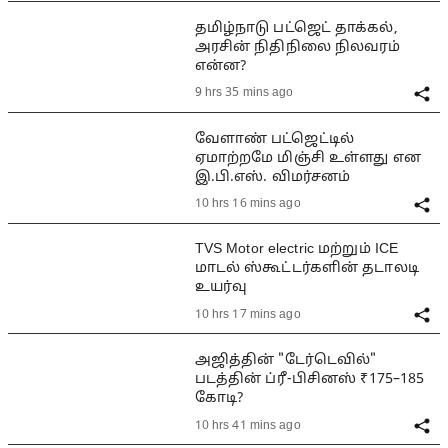
தமிழ்நாடு பட்ஜெட் தாக்கல்,
அரசின் நிதிநிலை நிலவரம்
என்ன?
9 hrs 35 mins ago
வேளாண் பட்ஜெட்டில்
ஏமாற்றமே மிஞ்சி உள்ளது என
இ.பி.எஸ். விமர்சனம்
10 hrs 16 mins ago
TVS Motor electric மற்றும் ICE
மாடல் ஸ்கூட்டர்களின் தடாலடி
உயர்வு
10 hrs 17 mins ago
அஜித்தின் "டேர்டெவில்"
படத்தின் ப்ரீ-பிசினஸ் ₹175–185
கோடி?
10 hrs 41 mins ago