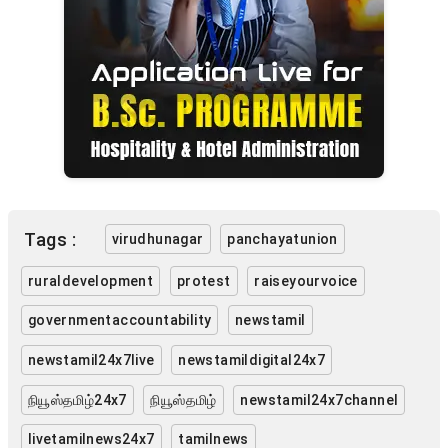
Tags :
virudhunagar
panchayatunion
ruraldevelopment
protest
raiseyourvoice
governmentaccountability
newstamil
newstamil24x7live
newstamildigital24x7
நியூஸ்தமிழ்24x7
நியூஸ்தமிழ்
newstamil24x7channel
livetamilnews24x7
tamilnews